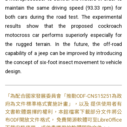
maintain the same driving speed (93.33 rpm) for
both cars during the road test. The experimental
results show that the proposed cockroach
motocross car performs superiorly especially for
the rugged terrain. In the future, the off-road
capability of a jeep can be improved by introducing
the concept of six-foot insect movement to vehicle
design.
「為配合國家發展委員會「推動ODF-CNS15251為政
府為文件標準格式實施計畫」，以及 提供使用者有
文書軟體選擇的權利，本館檔案下載部分文件將公
布ODF開放文件格式， 免費開源軟體可至LibreOffice