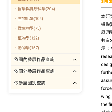
．醫學與健康科學(204)
本研
．生物化學(104)
機機
．微生物學(75)
風洞
．植物學(122)
共有
．動物學(157)
示：
resea
依國內參展作品查詢
desig
依國外參展作品查詢
furth
assum
依參展國別查詢
force
wing 
the f