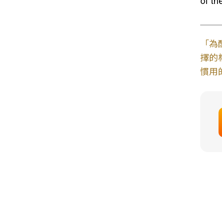
of th
「為
擇的
慣用