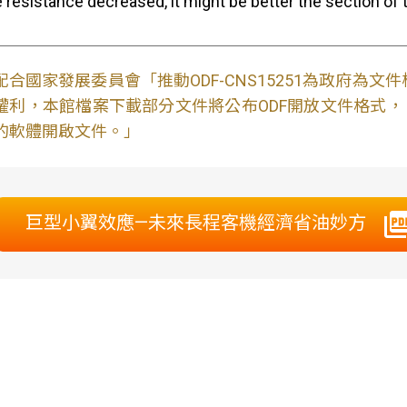
e resistance decreased, it might be better the section of th
配合國家發展委員會「推動ODF-CNS15251為政府為
權利，本館檔案下載部分文件將公布ODF開放文件格式， 免費
的軟體開啟文件。」
巨型小翼效應—未來長程客機經濟省油妙方