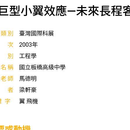
巨型小翼效應—未來長程
展類別
臺灣國際科展
屆次
2003年
科別
工程學
校名稱
國立板橋高級中學
導老師
馬德明
作者
梁軒豪
鍵字
翼 飛機
要或動機