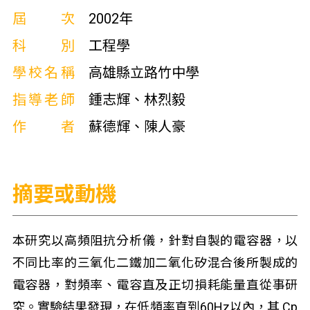
屆次
2002年
科別
工程學
學校名稱
高雄縣立路竹中學
指導老師
鍾志輝、林烈毅
作者
蘇德輝、陳人豪
摘要或動機
本研究以高頻阻抗分析儀，針對自製的電容器，以
不同比率的三氧化二鐵加二氧化矽混合後所製成的
電容器，對頻率、電容直及正切損耗能量直從事研
究。實驗結果發現，在低頻率直到60Hz以內，其 Cp