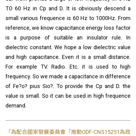
TO 60 Hz in Cp and D. It is obviously descend a
small various frequence is 60 Hz to 1000Hz. From
reference, we know capacitance energy loss factor
is a purpose of suitable an insulator rule. In
dielectric constant. We hope a low dielectric value
and high capacitance. Even it is a small distance.
For example TV. Radio. Etc. it is used to high
frequency. So we made a capacitance in difference
of Fe?o? pius Sio?. To provide the Cp and D. the
value is small. So it can be used in high frequence
demand.
「為配合國家發展委員會「推動ODF-CNS15251為政