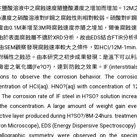
鋼在鹽酸溶液中之腐蝕速度隨鹽酸濃度之增加而增加。12M之
6M)濃度之硝酸溶液對IF鋼之腐蝕性則相對較弱。硫酸對
度由0.1M漸增至3M時腐蝕速度亦隨之增加，爾後腐蝕
於表面腐蝕層不適於XRD分析，故由EDS結合FTIR分析得知H
由SEM觀察發現腐蝕速率較大之條件，如HCI/12M-1min
對稱性之蝕恐。由本研究之初步成果發現：是溫下可以利用
之氧化鐵(Fe?O?)，達到防蝕之效果。IF (interstitials free) s
ions to observe the corrosion behavior. The corrosio
ntration of HCI(aq). HNO?(aq) with concentration of 
. The corrosion rate of IF steel in H?SO? solution inc
 the concentration. A large amount of weight gain e
ctive layer produced during H?SO?/8M-24hurs. treatmen
ron Microscope), EDS (Energy Dispersive Spectroscopy) a
tallographic symmetry were observed on the specim