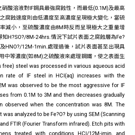
硝酸溶液對IF鋼具最強腐蝕性，而最低(0.1M)及最高
IF鋼之腐蝕速度則由低濃度至高濃度呈現極大變化，當硫
速率減小，至硫酸濃度由8M時反而呈現極大之重量增
?SO?/8M-24hrs.情況下試片表面之腐蝕層為Fe?
.及HNO?/12M-1min.處理過後，試片表面甚至出現具
中等濃度(如8M)之硫酸液來處理鋼鐵，使之表面生
teel was processed in various aqueous acid
n rate of IF steel in HCI(aq) increases with the
12M was observed to be the most aggressive for IF
reases from 0.1M to 3M and then decreases gradually
ven observed when the concentration was 8M. The
t was analyzed to be Fe?O? by using SEM (Scanning
nd FTIR (Fourier Transform infrared). Etch pits with
ens treated with conditions HCI/12M-imin. and