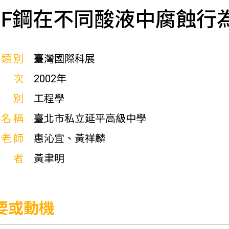
IF鋼在不同酸液中腐蝕行
展類別
臺灣國際科展
屆次
2002年
科別
工程學
校名稱
臺北市私立延平高級中學
導老師
惠沁宜、黃祥麟
作者
黃聿明
要或動機