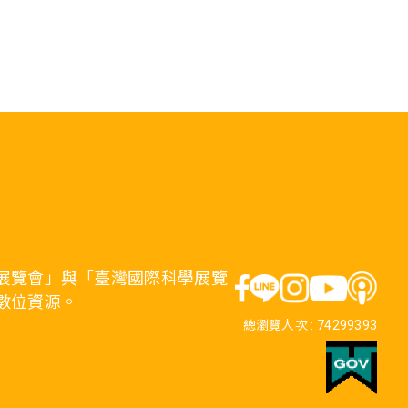
展覽會」與「臺灣國際科學展覽
數位資源。
總瀏覽人次 :
74299393