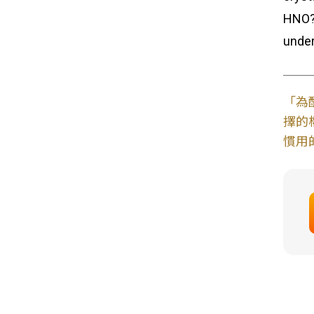
HNO?/
under
「為
擇的
慣用