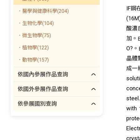
IF
．醫學與健康科學(204)
(1
．生物化學(104)
酸濃
．微生物學(75)
加。由
．植物學(122)
O?。
晶體
．動物學(157)
成一緻密
依國內參展作品查詢
solut
conce
依國外參展作品查詢
steel
依參展國別查詢
with
prote
Elect
crys