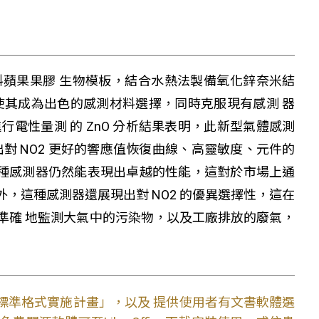
蘋果果膠 生物模板，結合水熱法製備氧化鋅奈米結
使其成為出色的感測材料選擇，同時克服現有感測 器
電性量測 的 ZnO 分析結果表明，此新型氣體感測
出對 NO2 更好的響應值恢復曲線、高靈敏度、元件的
下，這種感測器仍然能表現出卓越的性能，這對於市場上通
外，這種感測器還展現出對 NO2 的優異選擇性，這在
準確 地監測大氣中的污染物，以及工廠排放的廢氣，
文件標準格式實施計畫」，以及 提供使用者有文書軟體選