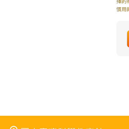
擇的
慣用