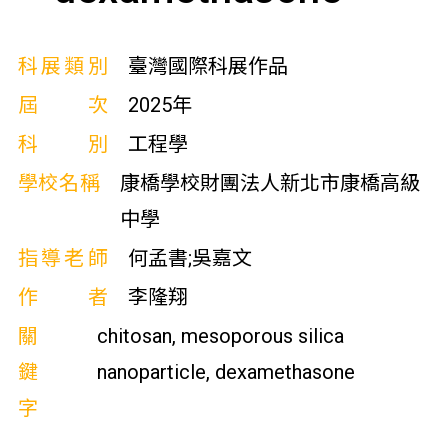
科展類別
臺灣國際科展作品
屆次
2025年
科別
工程學
學校名稱
康橋學校財團法人新北市康橋高級
中學
指導老師
何孟書;吳嘉文
作者
李隆翔
關
chitosan, mesoporous silica
鍵
nanoparticle, dexamethasone
字