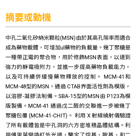
摘要或動機
中孔二氧化矽納米顆粒(MSN)由於其高孔隙率而適合
成為藥物載體，可增加ul藥物的負載量。幾丁聚糖是
一種帶正電的聚合物，用於修飾MSN表面，以達到
強力的靜電吸附力，並進一步提高藥物負載能力，
以及可持續併緩慢藥物釋放的控制。 MCM-41和
MCM-48型的MSN，通過 CTAB界面活性劑為模版，
以溶膠-凝膠法制備。SBA-15型的MSN由 P123為模
版製備。MCM-41 通過戊二醛的交聯進一步被幾丁
聚糖包覆 (MCM-41-CHIT)。 利用 X 射線繞射儀驗證
了所有載體皆是中孔洞的六方密堆積晶體結構。利
用傅里葉變換紅外光譜，鑒定了烷基、胺基、和二