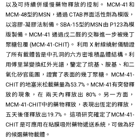
以及可持續併緩慢藥物釋放的控制。 MCM-41和
MCM-48型的MSN，通過 CTAB界面活性劑為模版，
以溶膠-凝膠法制備。SBA-15型的MSN由 P123為模
版製備。MCM-41 通過戊二醛的交聯進一步被幾丁
聚糖包覆 (MCM-41-CHIT)。 利用 X 射線繞射儀驗證
了所有載體皆是中孔洞的六方密堆積晶體結構。利
用傅里葉變換紅外光譜，鑒定了烷基、胺基、和二
氧化矽官能團，證實了表面的幾丁聚糖。 MCM-41-
CHIT 的地塞米松載藥量為53.7%。MCM-41有突發釋
放的現象，在 兩天內釋放出 80%。另一方面，
MCM-41-CHIT中的藥物釋放，表現出恆定的釋放，
五天後僅釋放出19.7%。 這項研究確定了MCM-41-
CHIT 是可應用在粘膜吸附藥物遞送系統，可做為好
的候選藥物載體。