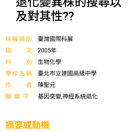
退化變異株的搜尋以
及對其性??
科展類別
臺灣國際科展
屆次
2005年
科別
生物化學
學校名稱
臺北市立建國高級中學
作者
陳聖元
關鍵字
基因突變,神經系統退化
摘要或動機