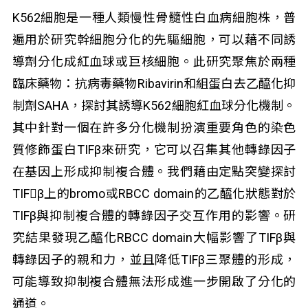
K562細胞是一種人類慢性骨髓性白血病細胞株，普
遍用於研究幹細胞分化的先驅細胞，可以藉不同誘
導劑分化成紅血球或巨核細胞。此研究聚焦於兩種
臨床藥物：抗病毒藥物Ribavirin和組蛋白去乙醯化抑
制劑SAHA，探討其誘導K562細胞紅血球分化機制。
其中針對一個在許多分化機制扮演重要角色的染色
質修飾蛋白TIFβ來研究，它可以召集其他轉錄因子
在基因上形成抑制複合體。我們藉由定點突變探討
TIFβ上的bromo或RBCC domain的乙醯化狀態對於
TIFβ與抑制複合體的轉錄因子交互作用的影響。研
究結果發現乙醯化RBCC domain大幅影響了TIFβ與
轉錄因子的親和力，並且降低TIFβ三聚體的形成，
可能導致抑制複合體無法形成進一步開啟了分化的
通道。