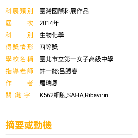
科展類別
臺灣國際科展作品
屆次
2014年
科別
生物化學
得獎情形
四等獎
學校名稱
臺北市立第一女子高級中學
指導老師
許一懿;呂勝春
作者
羅瑞恩
關鍵字
K562細胞,SAHA,Ribavirin
摘要或動機