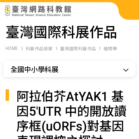
科展作品檢索
臺灣國際科展作品
科學研習月刊
HOME
科展作品檢索
臺灣國際科展作品
植物學
線上教學資源
全國中小學科展
關於本站
網站導覽
阿拉伯芥AtYAK1 基
因5'UTR 中的開放讀
序框(uORFs)對基因