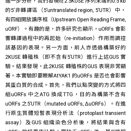
進一步分析，我們發現在2.5KUSE 序列末端約0.5 kb
的5’非轉譯區（5’untranslated region, 5’UTR）中，
有四組開放讀序框（Upstream Open Reading Frame,
uORF）。有趣的是，許多研究也顯示，uORFs 會影
響轉譯過程中的再起始（re-initiation）作用而調控
該基因的表現。另一方面，前人亦透過構築好的
2KUSE 轉殖株（即不含有5’UTR）進行上述GUS 實
驗。結果發現，此2KUSE 轉殖株的GUS 表現非常顯
著。本實驗即要瞭解AtYAK1 的uORFs 是否也會影響
其蛋白質的合成。首先，我們以點突變的方式將四
組uORFs 中之ATG 換成TTG，目的為構築不含有
uORFs 之5’UTR（mutated uORFs, ΔuORFs）。在進
行原生質體短暫表現分析法（protoplast transient
assay）及GUS 組織染色分析後，將結果與含有