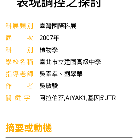
表現調控之探討
科展類別
臺灣國際科展
屆次
2007年
科別
植物學
學校名稱
臺北市立建國高級中學
指導老師
吳素幸、劉翠華
作者
吳敏駿
關鍵字
阿拉伯芥,AtYAK1,基因5'UTR
摘要或動機