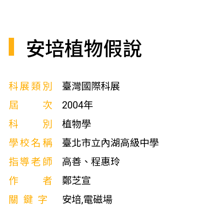
安培植物假說
科展類別
臺灣國際科展
屆次
2004年
科別
植物學
學校名稱
臺北市立內湖高級中學
指導老師
高善、程惠玲
作者
鄭芝宣
關鍵字
安培,電磁場