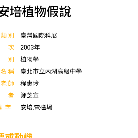
安培植物假說
展類別
臺灣國際科展
屆次
2003年
科別
植物學
校名稱
臺北市立內湖高級中學
導老師
程惠玲
作者
鄭芝宣
鍵字
安培,電磁場
要或動機