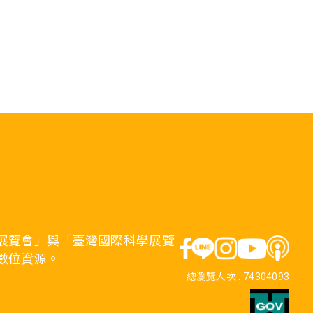
展覽會」與「臺灣國際科學展覽
數位資源。
總瀏覽人次 :
74304093