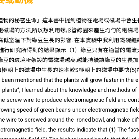
植物的秘密生命」這本書中提到植物在電場或磁場中會生長
電磁場的方法,所以想利用螺形管線圈來產生均勻的電磁
高低室溫下對綠豆生長的影響. 在本實驗中我利用鐵碗
所進行研究所得到的結果顯示（1）綠豆只有在適當的電流
綠豆的環境所架設的電磁場越高,越能持續讓綠豆的生長加
N極朝上的磁場中生長的速率較S極朝上的磁場中要快(5
s been mentioned that the plants will grow faster in the e
of plants”, I learned about the knowledge and methods of
he screw wire to produce electromagnetic field and contro
rowing speed of green beans under electromagnetic field 
he wire to screwed around the ironed bowl, and make diff
ectromagnetic field, the results indicate that (1) The fa