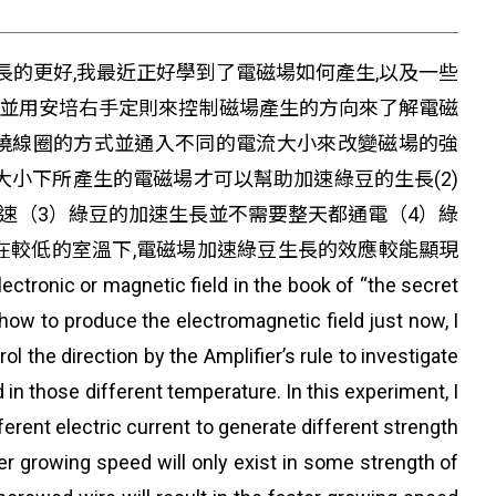
的更好,我最近正好學到了電磁場如何產生,以及一些
場並用安培右手定則來控制磁場產生的方向來了解電磁
纏繞線圈的方式並通入不同的電流大小來改變磁場的強
大小下所產生的電磁場才可以幫助加速綠豆的生長(2)
速（3）綠豆的加速生長並不需要整天都通電（4）綠
)在較低的室溫下,電磁場加速綠豆生長的效應較能顯現
lectronic or magnetic field in the book of “the secret
 how to produce the electromagnetic field just now, I
l the direction by the Amplifier’s rule to investigate
in those different temperature. In this experiment, I
erent electric current to generate different strength
ster growing speed will only exist in some strength of