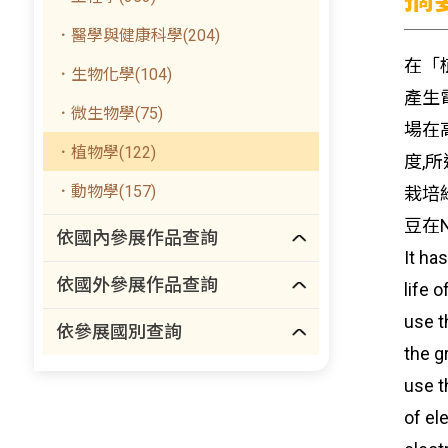
．醫學與健康科學(204)
在「
．生物化學(104)
產生
．微生物學(75)
場在
．植物學(122)
度,
．動物學(157)
栽培
豆在
依國內參展作品查詢
It ha
依國外參展作品查詢
life 
use t
依參展國別查詢
the g
use t
of el