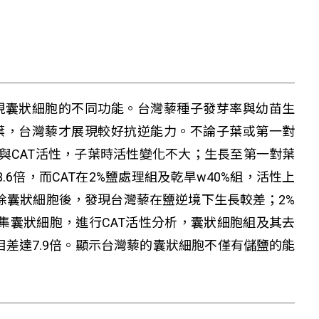
現囊狀細胞的不同功能。台灣藜種子發芽率與幼苗生
葉，台灣藜才展現較好抗逆能力。不論子葉或第一對
與CAT活性，子葉時活性變化不大；生長至第一對葉
3.6倍，而CAT在2%鹽處理組及乾旱w40%組，活性上
刷除囊狀細胞後，發現台灣藜在鹽逆境下生長較差；2%
收集囊狀細胞，進行CAT活性分析，囊狀細胞組及其去
的OD值相差達7.9倍。顯示台灣藜的囊狀細胞不僅有儲鹽的能