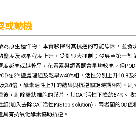
要或動機
藜為原生種作物，本實驗探討其抗逆的可能原因，並發
隨鹽度及乾旱程度上升，受到很大抑制；發展至第一對
鹽度越高或越乾旱，花青素與類黃酮含量均較高。但POD
POD在2%鹽處理組及乾旱w40%組，活性分別上升10.8及
.2及3.8倍，酵素活性上升的結果與抗逆關鍵時期相符。
理後，刷除囊狀細胞的葉片，其CAT活性下降約64%。
組(加入去除CAT活性的Stop solution)，兩者間
還具有抗氧化酵素協助抗逆。