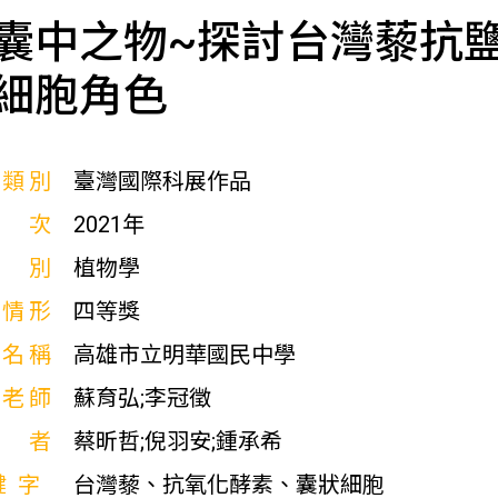
囊中之物~探討台灣藜抗
細胞角色
展類別
臺灣國際科展作品
屆次
2021年
科別
植物學
獎情形
四等獎
校名稱
高雄市立明華國民中學
導老師
蘇育弘;李冠徵
作者
蔡昕哲;倪羽安;鍾承希
鍵字
台灣藜、抗氧化酵素、囊狀細胞