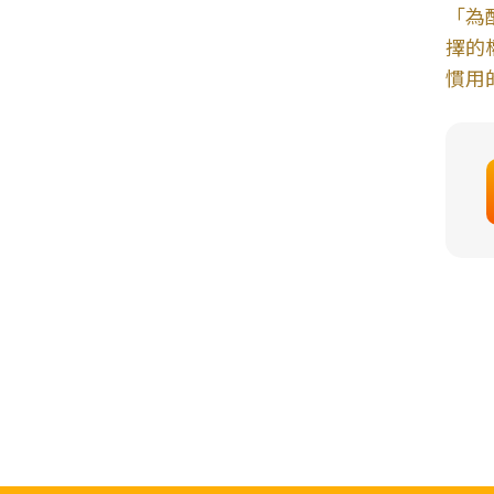
「為
擇的
慣用