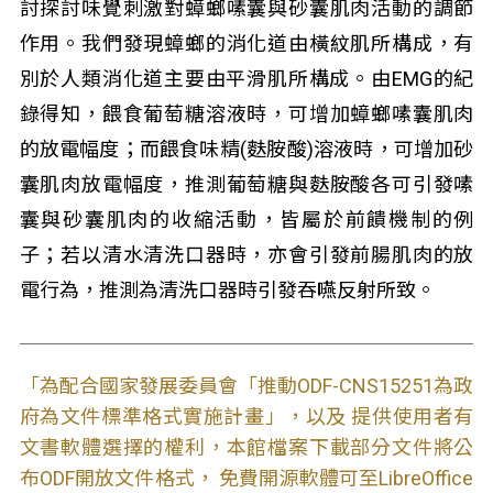
討探討味覺刺激對蟑螂嗉囊與砂囊肌肉活動的調節
作用。我們發現蟑螂的消化道由橫紋肌所構成，有
別於人類消化道主要由平滑肌所構成。由EMG的紀
錄得知，餵食葡萄糖溶液時，可增加蟑螂嗉囊肌肉
的放電幅度；而餵食味精(麩胺酸)溶液時，可增加砂
囊肌肉放電幅度，推測葡萄糖與麩胺酸各可引發嗉
囊與砂囊肌肉的收縮活動，皆屬於前饋機制的例
子；若以清水清洗口器時，亦會引發前腸肌肉的放
電行為，推測為清洗口器時引發吞嚥反射所致。
「為配合國家發展委員會「推動ODF-CNS15251為政
府為文件標準格式實施計畫」，以及 提供使用者有
文書軟體選擇的權利，本館檔案下載部分文件將公
布ODF開放文件格式， 免費開源軟體可至LibreOffice