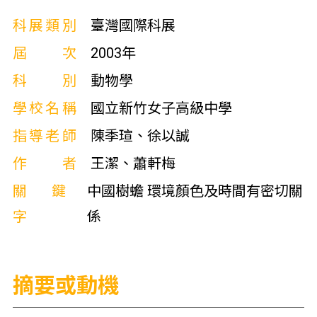
科展類別
臺灣國際科展
屆次
2003年
科別
動物學
學校名稱
國立新竹女子高級中學
指導老師
陳季瑄、徐以誠
作者
王潔、蕭軒梅
關鍵
中國樹蟾 環境顏色及時間有密切關
字
係
摘要或動機