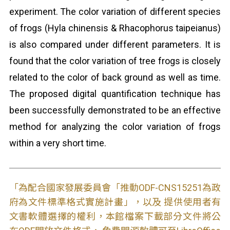
experiment. The color variation of different species
of frogs (Hyla chinensis & Rhacophorus taipeianus)
is also compared under different parameters. It is
found that the color variation of tree frogs is closely
related to the color of back ground as well as time.
The proposed digital quantification technique has
been successfully demonstrated to be an effective
method for analyzing the color variation of frogs
within a very short time.
「為配合國家發展委員會「推動ODF-CNS15251為政
府為文件標準格式實施計畫」，以及 提供使用者有
文書軟體選擇的權利，本館檔案下載部分文件將公