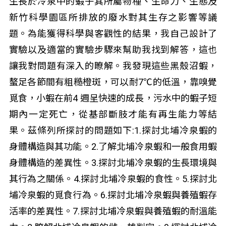
生長於冷泉中的蝦子其所屬物種、生命力、生態及
新竹科學園區所排放的廢水對其生存之影響等議
題。為能獲得科學與客觀性的結果，我自己設計了
實驗以及適當的實驗步驟來幫助我找到解答，這也
讓我對問題有深入的瞭解。我發現這些黑殼沼蝦，
螯足各節間有粗糙橙斑，可以耐7℃的低溫，靠嗅覺
覓食，小蝦在前4 週呈快速的成長，污水中的蝦子短
期內一定死亡，從基部斷肢才能有再生能力等結
果。茲條列所探討的問題如下:1.探討北埔冷泉蝦的
身體構造與其功能。2.了解北埔冷泉蝦和一般食用蝦
身體構造的差異性。3.探討北埔冷泉蝦的生長環境與
其行為之關係。4.探討北埔冷泉蝦的食性。5.探討北
埔冷泉蝦的覓食行為。6.探討北埔冷泉蝦與養殖蝦存
活率的差異性。7.探討北埔冷泉蝦與養殖蝦的耐溫能