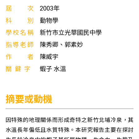
屆次
2003年
科別
動物學
學校名稱
新竹市立光華國民中學
指導老師
陳秀卿、郭素妙
作者
陳威宇
關鍵字
蝦子 水溫
摘要或動機
因特殊的地理關係而形成奇特之新竹北埔冷泉，其
水溫長年偏低且水質特殊。本研究報告主要在探討