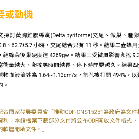
要或動機
究探討黃胸錐腹蜾蠃(Delta pyriforme)交尾、
10.8、63.7±5.7 小時，交尾結合只有 11 秒。結果二壺
結蜂繭後巢硬度達 4269gw。結果三受微風影響卵搖 9.3 次
當衝量越大、卵搖晃時間越長、停下時間要越久。結果四
獵物血液流速為 1.64~1.13cm/s，氣孔被打開 49
的。
配合國家發展委員會「推動ODF-CNS15251為政府為
權利，本館檔案下載部分文件將公布ODF開放文件格式， 免費
的軟體開啟文件。」