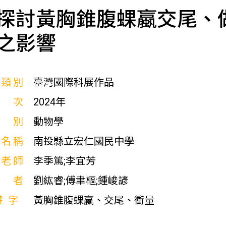
探討黃胸錐腹蜾蠃交尾、
之影響
展類別
臺灣國際科展作品
屆次
2024年
科別
動物學
校名稱
南投縣立宏仁國民中學
導老師
李季篤;李宜芳
作者
劉紘睿;傅聿樞;鍾峻諺
鍵字
黃胸錐腹蜾蠃、交尾、衝量