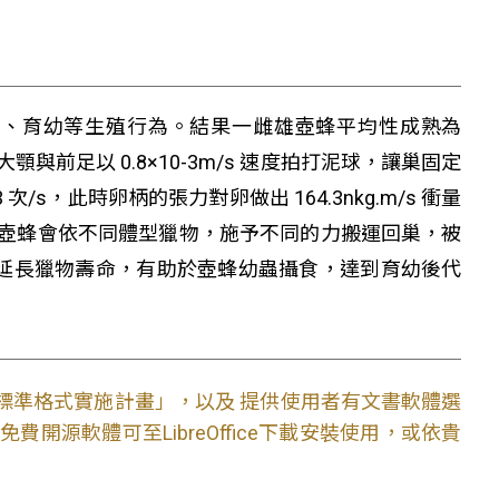
做巢、產卵、育幼等生殖行為。結果一雌雄壺蜂平均性成熟為
蜂用大顎與前足以 0.8×10-3m/s 速度拍打泥球，讓巢固定
/s，此時卵柄的張力對卵做出 164.3nkg.m/s 衝量
壺蜂會依不同體型獵物，施予不同的力搬運回巢，被
4%，以延長獵物壽命，有助於壺蜂幼蟲攝食，達到育幼後代
文件標準格式實施計畫」，以及 提供使用者有文書軟體選
開源軟體可至LibreOffice下載安裝使用，或依貴