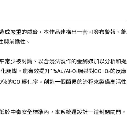
造成嚴重的威脅，本作品建構出一套可發布警報、能
性與前瞻性。
平常少被討論、以含浸法製作的金觸媒加以分析和提
化觸媒，能有效提升1%Au/Al
O
觸媒對CO+O
的反應
2
3
2
100％的CO 轉化率。創造一個簡易的流程來製備高活性
低於中毒安全標準內，本系統還設計一道封閉閘門，