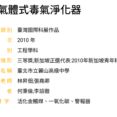
氣體式毒氣淨化器
展類別
臺灣國際科展作品
屆次
2010 年
科別
工程學科
獎情形
三等獎;新加坡正選代表:2010年新加坡青年
校名稱
臺北市立麗山高級中學
導老師
林昇佃;張堯卿
作者
何秉倫;李詔徹
鍵字
活化金觸媒、一氧化碳、警報器