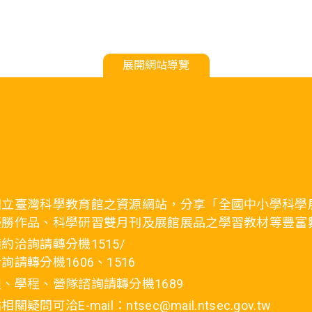
展開網站導覽
國立臺灣科學教育館之資源網站，分享「全國中小學科學
優勝作品、科學研習雙月刊及展館展品之學習教材等豐富
約洽詢請轉分機1515/
詢請轉分機1606、1516
、學程、營隊諮詢請轉分機1689
疑問可洽E-mail：ntsec@mail.ntsec.gov.tw