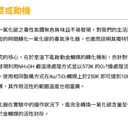
要或動機
一氧化碳之毒性氣體無色無味且不易發現，對我們的生活
短的時間轉化一氧化碳的毒氣淨化器，也進而說明其獨特
究的核心，在於室溫下能啟動金觸媒的轉化機制，亦針對
發現利用NH
OH 鹼溶液處理方式並以573K 的O
?燒處理活
4
2
。使用相同製備方式在Au/TiO
觸媒上於250K 即可達到
2
媒，其作用活性的範圍溫度也相當廣。
化器在實驗中的運作狀況下，能完全轉換一氧化碳含量至
於金觸媒的活性封存。