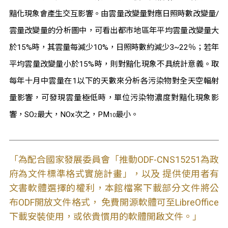
黯化現象會產生交互影響。由雲量改變量對應日照時數改變量
/
雲量改變量的分析圖中，可看出都市地區年平均雲量改變量大
於
15%
時，其雲量每減少
10%
，日照時數約減少
3~22
％；若年
平均雲量改變量小於
15%
時，則對黯化現象不具統計意義。取
每年十月中雲量在
1
以下的天數來分析各污染物對全天空輻射
量影響，可發現雲量極低時，單位污染物濃度對黯化現象影
響，
SO
最大，
NOx
次之，
PM
最小。
2
10
「為配合國家發展委員會「推動ODF-CNS15251為政
府為文件標準格式實施計畫」，以及 提供使用者有
文書軟體選擇的權利，本館檔案下載部分文件將公
布ODF開放文件格式， 免費開源軟體可至LibreOffice
下載安裝使用，或依貴慣用的軟體開啟文件。」