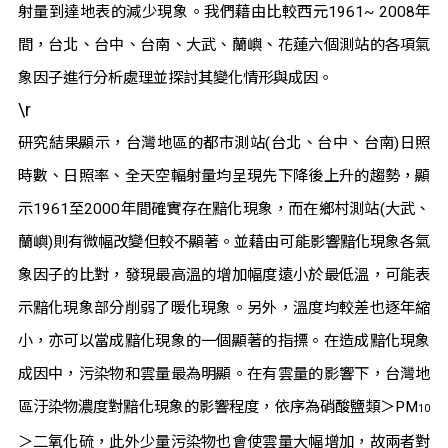
射量到達地表的減少現象。我們藉由比較西元
1961~ 2008
年
間，台北、台中、台南、大武、蘭嶼、花蓮六個測站的各項氣
象因子進行分析處理並探討其變化情形與成因。
\r
研究結果顯示，台灣地區的都市測站
(
台北、台中、台南
)
日照
時數、日照率、全天空輻射量均呈現先下降後上升的趨勢，顯
示
1961
至
2000
年間確實存在黯化現象，而在鄉村測站
(
大武、
蘭嶼
)
則有微幅改變但較不顯著。並藉由可能影響黯化現象各氣
象因子的比對，發現最高溫的增加幅度遠小於最低溫，可能表
示黯化現象部分削弱了暖化現象。另外，溫度均較差也逐年縮
小，亦可以當成黯化現象的一個顯著的指摽。在造成黯化現象
成因中，污染物和雲量最為明顯。在有雲量的影響下，台灣地
區汙染物濃度對黯化現象的影響程度，依序為硝酸鹽類＞
PM
10
＞二氧化硫，此外少量污染物也會使雲量大幅增加，故兩者對