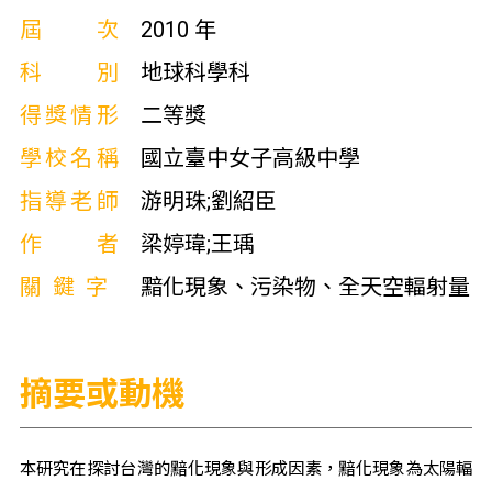
屆次
2010 年
科別
地球科學科
得獎情形
二等獎
學校名稱
國立臺中女子高級中學
指導老師
游明珠;劉紹臣
作者
梁婷瑋;王瑀
關鍵字
黯化現象、污染物、全天空輻射量
摘要或動機
本研究在探討台灣的黯化現象與形成因素，黯化現象為太陽輻