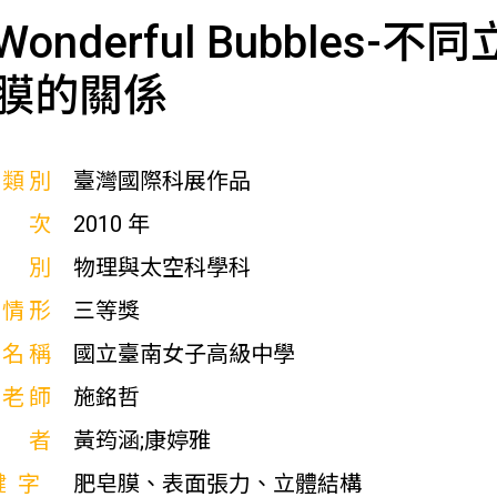
Wonderful Bubble
膜的關係
展類別
臺灣國際科展作品
屆次
2010 年
科別
物理與太空科學科
獎情形
三等獎
校名稱
國立臺南女子高級中學
導老師
施銘哲
作者
黃筠涵;康婷雅
鍵字
肥皂膜、表面張力、立體結構