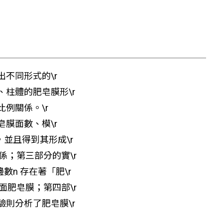
不同形式的\r
柱體的肥皂膜形\r
例關係。\r
膜面數、模\r
並且得到其形成\r
關係；第三部分的實\r
n 存在著「肥\r
面肥皂膜；第四部\r
則分析了肥皂膜\r