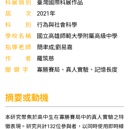
科展類別
臺灣國際科展作品
屆次
2021年
科別
行為與社會科學
學校名稱
國立高雄師範大學附屬高級中學
指導老師
簡聿成;劉易嘉
作者
羅筑慈
關鍵字
寡勝賽局、真人實驗、記憶長度
摘要或動機
本研究聚焦於高中生在寡勝賽局中的真人實驗之特
徵表現。研究共計132位參與者，以同時使用即時線