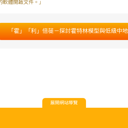
的軟體開啟文件。」
「霍」「利」倍蓰－探討霍特林模型與低級中地
展開網站導覽