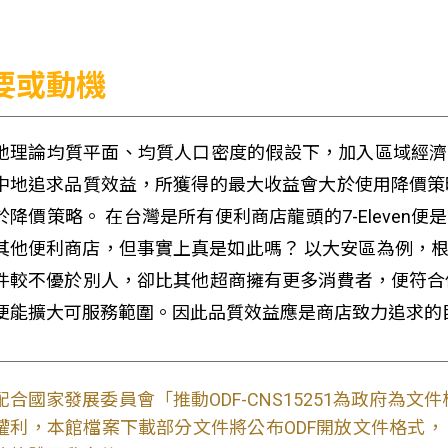
要或動機
地理論均質平面、均質人口密度的假設下，加入區域經濟學Hot
中地追求品質效益，所獲得的最大收益會大於使用降價策
於降價策略。 在台灣是所有便利商店龍頭的7-Eleven便是
其他便利商店，但事實上真是如此嗎？ 以大安區為例，根據
件較不優於別人，卻比其他超商擁有更多消費者，便符合
便能擴大可服務範圍。因此品質效益應是商店致力追求的
配合國家發展委員會「推動ODF-CNS15251為政府為
權利，本館檔案下載部分文件將公布ODF開放文件格式， 免費