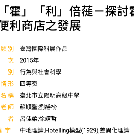
「霍」「利」倍蓰－探討
便利商店之發展
展類別
臺灣國際科展作品
屆次
2015年
科別
行為與社會科學
獎情形
四等獎
校名稱
臺北市立陽明高級中學
導老師
蘇順聖;劉繕榜
作者
呂佳柔;徐靖哲
鍵字
中地理論,Hotelling模型(1929),差異化理論