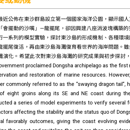
最近公佈在東沙群島設立第一個國家海洋公園，顯示國人
「會擺動的沙嘴」—龍擺尾，卻因興建八座消波塊構築的
行一系列的模型實驗，探討東沙島的形成機制、各種環境
龍擺尾復活，再由東沙島海灘復育看世界的海岸問題。雖
灘演化。希望此次對東沙島海灘的研究成果與初步探討，能應
overnment proclaimed Dongsha archipelago as the first n
rvation and restoration of marine resources. However,
r commonly referred to as the “swaying dragon tail”, 
 of eight groins along its SE and NE coast during 
cted a series of model experiments to verify several 
actors affecting the stability and the status quo of Dong
al favorably outcomes, giving the coast evolving evid