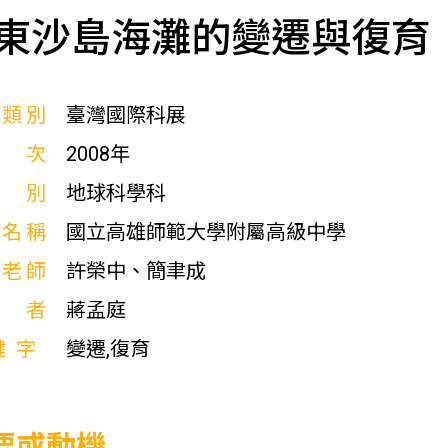
東沙島海灘的變遷與復育
展類別
臺灣國際科展
屆次
2008年
科別
地球科學科
校名稱
國立高雄師範大學附屬高級中學
導老師
許榮中、簡聿成
作者
蔣孟庭
鍵字
變遷,復育
要或動機