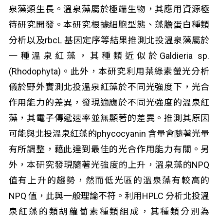
泉藻類生長。溫泉藻屬於極端生物，其應用資源極
待研究開發。本研究根據細胞型態、藻膽蛋白種類
分析以及rbcL 基因定序等結果推測北投溫泉藻屬於
一種溫泉紅藻，其種類近似於Galdieria sp.
(Rhodophyta)。此外，本研究利用葉綠素螢光分析
儀於野外實測北投溫泉紅藻於不同光強度下，光合
作用能力的差異，發現適應於不同光強度的溫泉紅
藻，其電子傳遞速率並無顯著的差異。推測其原因
可能與北投溫泉紅藻的phycocyanin 含量會隨著光量
有所調整，藉此達到最佳的光合作用能力有關。另
外，本研究發現隨著光強度的上升，溫泉藻的NPQ
值有上升的趨勢，然而低光區的溫泉藻有較高的
NPQ 值，此與一般理論不符。利用HPLC 分析北投溫
泉紅藻的類胡蘿蔔素種類組成，其種類分別為