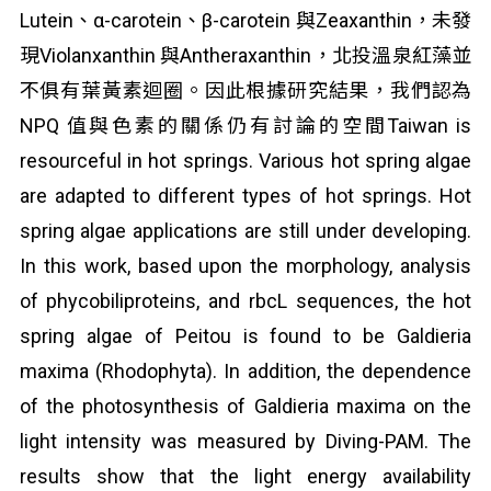
Lutein、α-carotein、β-carotein 與Zeaxanthin，未發
現Violanxanthin 與Antheraxanthin，北投溫泉紅藻並
不俱有葉黃素迴圈。因此根據研究結果，我們認為
NPQ 值與色素的關係仍有討論的空間Taiwan is
resourceful in hot springs. Various hot spring algae
are adapted to different types of hot springs. Hot
spring algae applications are still under developing.
In this work, based upon the morphology, analysis
of phycobiliproteins, and rbcL sequences, the hot
spring algae of Peitou is found to be Galdieria
maxima (Rhodophyta). In addition, the dependence
of the photosynthesis of Galdieria maxima on the
light intensity was measured by Diving-PAM. The
results show that the light energy availability