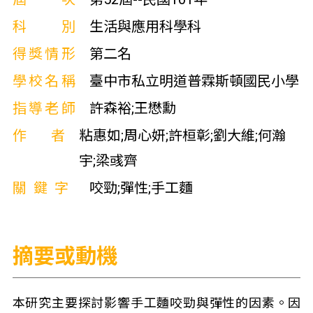
科別
生活與應用科學科
得獎情形
第二名
學校名稱
臺中市私立明道普霖斯頓國民小學
指導老師
許森裕;王懋勳
作者
粘惠如;周心妍;許桓彰;劉大維;何瀚
宇;梁彧齊
關鍵字
咬勁;彈性;手工麵
摘要或動機
本研究主要探討影響手工麵咬勁與彈性的因素。因