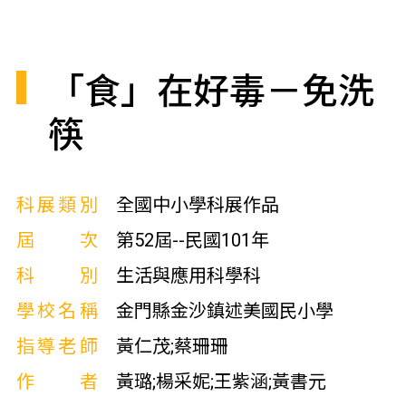
「食」在好毒－免洗
筷
科展類別
全國中小學科展作品
屆次
第52屆--民國101年
科別
生活與應用科學科
學校名稱
金門縣金沙鎮述美國民小學
指導老師
黃仁茂;蔡珊珊
作者
黃璐;楊采妮;王紫涵;黃書元