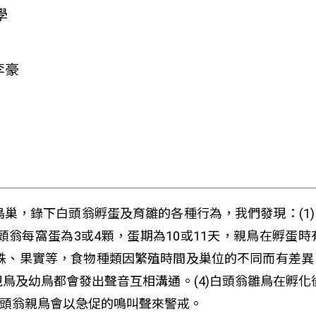
學
李豪
鳥巢，錄下白頭翁孵蛋及育雛的各種行為，我們發現：(1
白頭翁每窩蛋為3或4顆，蛋期為10或11天，親鳥在孵
蜘蛛、果實等，食物種類因繁殖時間及巢位的不同而有差
及幼鳥都會發出聲音互相溝通。(4)白頭翁雛鳥在孵化後
白頭翁親鳥會以急促的鳴叫聲來警戒。