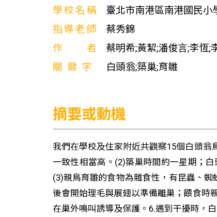
學校名稱
臺北市南港區南港國民小
指導老師
蔡秀錦
作者
蔡明希;黃絜;潘俊言;李恆;
關鍵字
白頭翁;築巢;育雛
摘要或動機
我們在學校及住家附近共觀察15個白頭翁
一致性相當高。(2)築巢時間約一星期；
(3)親鳥育雛的食物為雜食性，有昆蟲、
後會開始理毛與展翅以準備離巢；餵食時親鳥
在巢外鳴叫誘導及保護。6.遇到干擾時，