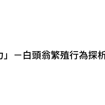
力」－白頭翁繁殖行為探