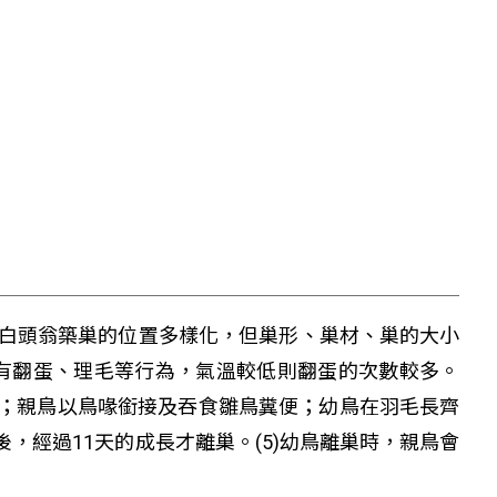
)白頭翁築巢的位置多樣化，但巢形、巢材、巢的大小
蛋時有翻蛋、理毛等行為，氣溫較低則翻蛋的次數較多。
異；親鳥以鳥喙銜接及吞食雛鳥糞便；幼鳥在羽毛長齊
，經過11天的成長才離巢。(5)幼鳥離巢時，親鳥會