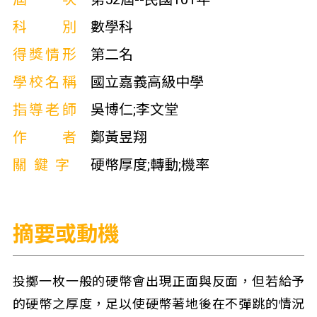
科別
數學科
得獎情形
第二名
學校名稱
國立嘉義高級中學
指導老師
吳博仁;李文堂
作者
鄭黃昱翔
關鍵字
硬幣厚度;轉動;機率
摘要或動機
投擲一枚一般的硬幣會出現正面與反面，但若給予
的硬幣之厚度，足以使硬幣著地後在不彈跳的情況