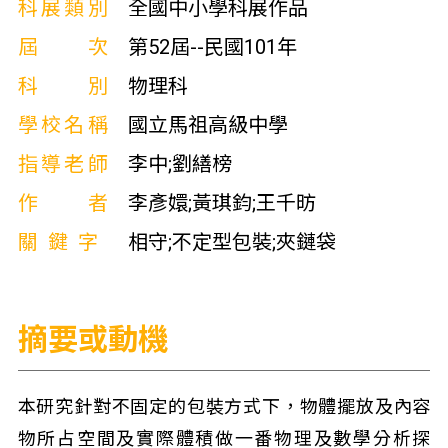
科展類別
全國中小學科展作品
屆次
第52屆--民國101年
科別
物理科
學校名稱
國立馬祖高級中學
指導老師
李中;劉繕榜
作者
李彥嬛;黃琪鈞;王千昉
關鍵字
相守;不定型包裝;夾鏈袋
摘要或動機
本研究針對不固定的包裝方式下，物體擺放及內容
物所占空間及實際體積做一番物理及數學分析探