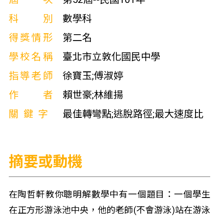
科別
數學科
得獎情形
第二名
學校名稱
臺北市立敦化國民中學
指導老師
徐寶玉;傅淑婷
作者
賴世豪;林維揚
關鍵字
最佳轉彎點;逃脫路徑;最大速度比
摘要或動機
在陶哲軒教你聰明解數學中有一個題目：一個學生
在正方形游泳池中央，他的老師(不會游泳)站在游泳