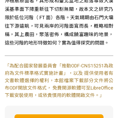
沖積扇原面者，其形成和臺北盆地之陷落導致大漢
溪基準面下降重新往下切割無關，故本文之研究乃
限於低位河階（ FT 面）各階。天氣睛期由石門大壩
往下游遠眺，可見兩岸的河階面寬而長，概略相對
稱，其上農田，聚落密佈，構成饒富趣味的地景，
這些河階的地形特徵如何？實為值得探究的問題。
「為配合國家發展委員會「推動ODF-CNS15251為政
府為文件標準格式實施計畫」，以及 提供使用者有
文書軟體選擇的權利，本館檔案下載部分文件將公
布ODF開放文件格式， 免費開源軟體可至LibreOffice
下載安裝使用，或依貴慣用的軟體開啟文件。」