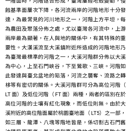
一階面時，河階逐告形成，臺灣屢經地殼變動，侵
蝕基準面屢次下降，各河流兩岸的河階地形十分發
達，為最常見的河川地形之一，河階上方平坦，每
為農田及聚落分佈之處，尤以臺灣各河流中，上游
兩岸最為顯著，在人與地的關係中，有其特殊的重
要性。大漢溪流至大溪鎮附近所造成的河階地形乃
為臺灣最標準的河階之一，大溪河階群分佈以大溪
為中心，上至石門峽谷，下至鶯歌、三峽。河階如
此發達與臺北盆地的陷落，河流之襲奪、流路之轉
栘等有密切的關係。大溪河階群可分為高位河階（
LT 面）及低位河階（ FT 面）兩種，兩者的區別在於
高位河階的士壤有紅化現象，而低位則無。由於大
溪附近的高位階面屬於桃園臺地面（ LT5）之一部，
如三層、龍潭、八塊等階地皆是，係切割古石門舊