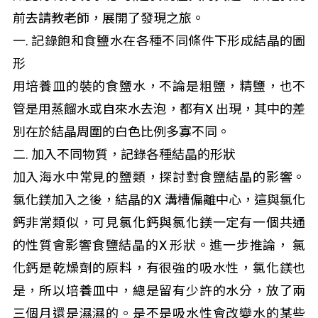
前去請教老師，展開了發現之旅。
一. 記錄飽和食鹽水在各種不同條件下形成結晶的圖
形
用培養皿的裝的食鹽水，不論是粗鹽，精鹽，也不
管是用蒸餾水或自來水去泡，都有X 出現，其中的差
別在於結晶周圍的白色比例多寡不同。
二. 加入不同物質，記錄各種結晶的形狀
加入海水中常見的鹽類，探討對食鹽結晶的影響。
氯化鎂加入之後，結晶的X 溝槽偏離中心，這與氯化
鈣非常類似，可見氯化鈣與氯化鎂一定有一個共通
的性質會影響食鹽結晶的X 形狀。進一步推論， 氯
化鈣是乾燥劑的原料，有很強的吸水性，氯化鎂也
是，所以培養皿中，總是留有少許的水分，放了兩
三個月還是濕濕的。是不是吸水性會改變水的某些