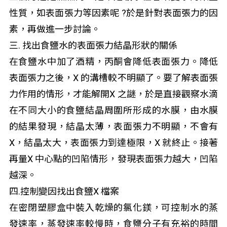
性質，如表面張力等因素呢 ?於是針對表面張力的因
素，再做進一步討論。
三. 找出食鹽水的表面張力結晶形狀的關係
在食鹽水中加了酒精，丙酮會降低表面張力。降低
表面張力之後，X 的溝槽較不明顯了。要了解表面張
力作用的情形，才能解開X 之謎，於是直接觀察水滴
在不同大小的食鹽結晶周圍所形成的水膜，由水膜
的結果發現，結晶太薄，表面張力不明顯，不會有
X，結晶太大，表面張力到達極限，X 就終止。接著
再量X 中心點的凹陷情形，發現表面張力越大，凹陷
越深。
四.控制變因找出食鹽X 檔案
在密閉塑膠盒中裝入乾燥的氯化鎂，可控制水的蒸
發速率，蒸發速率較慢時，食鹽分子有充裕的時間