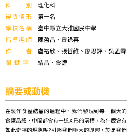
科別
理化科
得獎情形
第一名
學校名稱
臺中縣立大雅國民中學
指導老師
陳盈昌、曾祿喜
作者
盧裕欣、張哲維、廖思評、吳孟霖
關鍵字
結晶、食鹽
摘要或動機
在製作食鹽結晶的過程中，我們發現到每一個大的
食鹽晶體，中間都會有一道X 形的溝槽，為什麼會有
如此奇特的現象呢?引起我們極大的興趣，於是我們