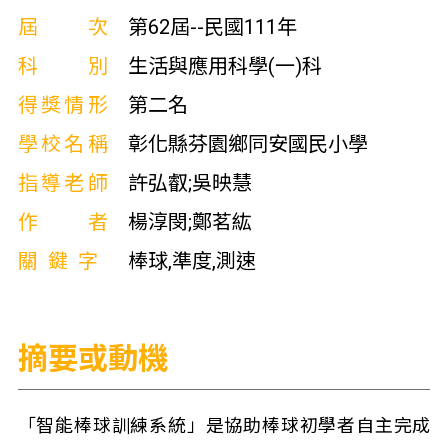
屆次
第62屆--民國111年
科別
生活與應用科學(一)科
得獎情形
第二名
學校名稱
彰化縣芬園鄉同安國民小學
指導老師
許弘叡;吳映慧
作者
楊淳閔;鄭茗紘
關鍵字
棒球,準度,測速
摘要或動機
「智能棒球訓練系統」是協助棒球初學者自主完成