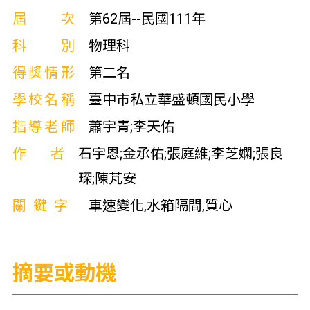
屆次
第62屆--民國111年
科別
物理科
得獎情形
第二名
學校名稱
臺中市私立華盛頓國民小學
指導老師
蕭宇青;李天佑
作者
石宇恩;金承佑;張庭維;李芝嫻;張良
琛;陳芃安
關鍵字
車速變化,水箱隔間,質心
摘要或動機