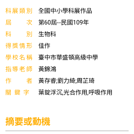
科展類別
全國中小學科展作品
屆次
第60屆--民國109年
科別
生物科
得獎情形
佳作
學校名稱
臺中市華盛頓高級中學
指導老師
黃錦鴻
作者
黃存睿;劉力綺;周芷琦
關鍵字
葉錠浮沉,光合作用,呼吸作用
摘要或動機