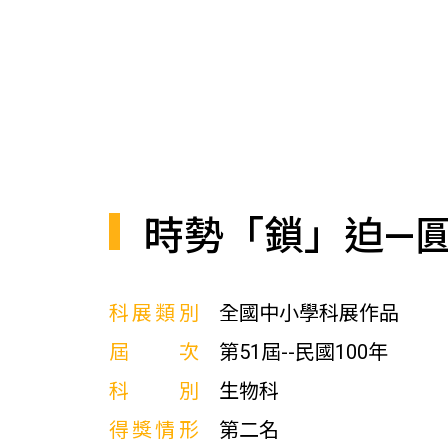
時勢「鎖」迫—
科展類別
全國中小學科展作品
屆次
第51屆--民國100年
科別
生物科
得獎情形
第二名