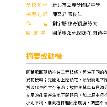
學校名稱
新北市立義學國民中學
指導老師
陳又君;陳俊仁
作者
劉宇鵬;應奇穎;蕭詠太
關鍵字
圓葉鴨跖草,閉鎖花,閉鎖
摘要或動機
圓葉鴨跖草植株有三種枝條，著生不同的
異花授粉；先開地上閉鎖花，最後開地下
質取代量的生存策略；故推測其具有資源分配(r
充足的能量產生地下閉鎖果，加上原本母
小則不利，推測植株能因應環境，調整不