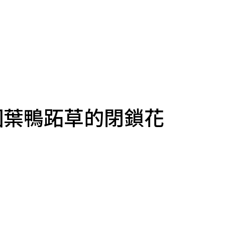
圓葉鴨跖草的閉鎖花