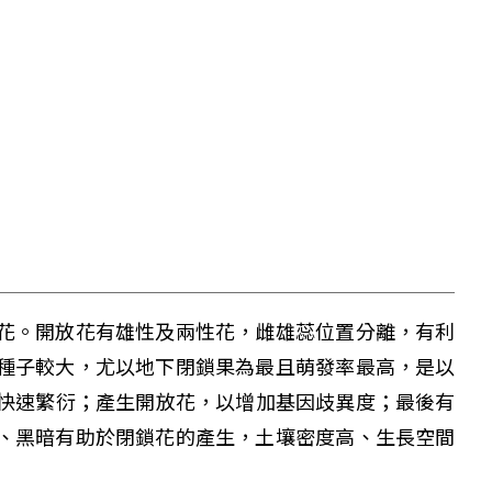
花。開放花有雄性及兩性花，雌雄蕊位置分離，有利
種子較大，尤以地下閉鎖果為最且萌發率最高，是以
上閉鎖花快速繁衍；產生開放花，以增加基因歧異度；最後有
、黑暗有助於閉鎖花的產生，土壤密度高、生長空間