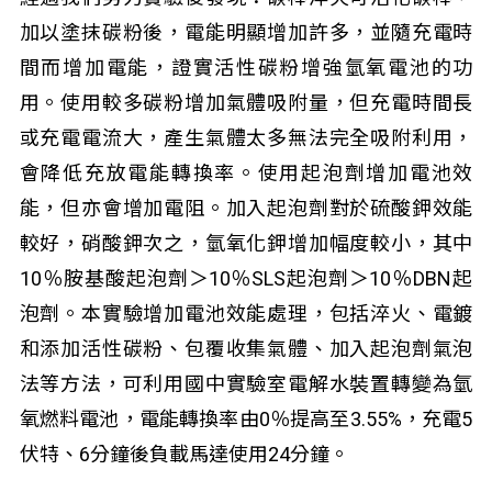
加以塗抹碳粉後，電能明顯增加許多，並隨充電時
間而增加電能，證實活性碳粉增強氫氧電池的功
用。使用較多碳粉增加氣體吸附量，但充電時間長
或充電電流大，產生氣體太多無法完全吸附利用，
會降低充放電能轉換率。使用起泡劑增加電池效
能，但亦會增加電阻。加入起泡劑對於硫酸鉀效能
較好，硝酸鉀次之，氫氧化鉀增加幅度較小，其中
10％胺基酸起泡劑＞10％SLS起泡劑＞10％DBN起
泡劑。本實驗增加電池效能處理，包括淬火、電鍍
和添加活性碳粉、包覆收集氣體、加入起泡劑氣泡
法等方法，可利用國中實驗室電解水裝置轉變為氫
氧燃料電池，電能轉換率由0％提高至3.55%，充電5
伏特、6分鐘後負載馬達使用24分鐘。