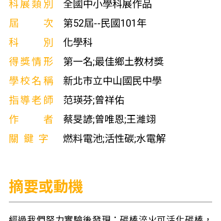
科展類別
全國中小學科展作品
屆次
第52屆--民國101年
科別
化學科
得獎情形
第一名;最佳鄉土教材獎
學校名稱
新北市立中山國民中學
指導老師
范瑛芬;曾祥佑
作者
蔡旻諺;曾唯恩;王濰翊
關鍵字
燃料電池;活性碳;水電解
摘要或動機
經過我們努力實驗後發現：碳棒淬火可活化碳棒，