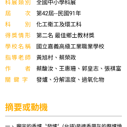
科展類別
全國中小學科展
屆次
第42屆--民國91年
科別
化工衛工及環工科
得獎情形
第二名 最佳鄉土教材獎
學校名稱
國立嘉義高級工業職業學校
指導老師
黃旭村、蔡榮政
作者
蔡馥汝、王惠珊、郭皇志、張祺富
關鍵字
發爐、分解溫度、過氧化物
摘要或動機
一、 廟宇的香爐〝發爐〞(台語)是連香帶灰的整爐燒