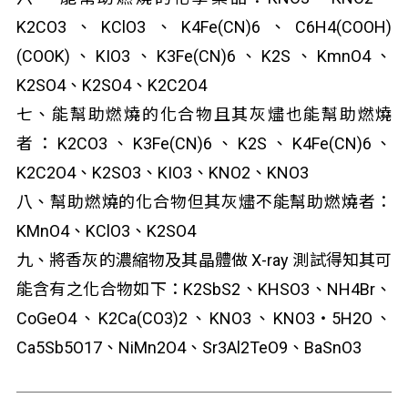
K
2
CO
3
、KClO
3
、K
4
Fe(CN)
6
、C
6
H
4
(COOH)
(COOK)、KIO
3
、K
3
Fe(CN)
6
、K
2
S、KmnO
4
、
K
2
SO
4
、K
2
SO
4
、K
2
C
2
O
4
七、能幫助燃燒的化合物且其灰燼也能幫助燃燒
者：K
2
CO
3
、K
3
Fe(CN)
6
、K
2
S、K
4
Fe(CN)
6
、
K
2
C
2
O
4
、K
2
SO
3
、KIO
3
、KNO
2
、KNO
3
八、幫助燃燒的化合物但其灰燼不能幫助燃燒者：
KMnO
4
、KClO
3
、K
2
SO
4
九、將香灰的濃縮物及其晶體做 X-ray 測試得知其可
能含有之化合物如下：K
2
SbS
2
、KHSO
3
、NH
4
Br、
CoGeO
4
、K
2
Ca(CO
3
)
2
、KNO
3
、KNO
3
‧5H
2
O、
Ca
5
Sb
5
O
17
、NiMn
2
O
4
、Sr
3
Al
2
TeO
9
、BaSnO
3