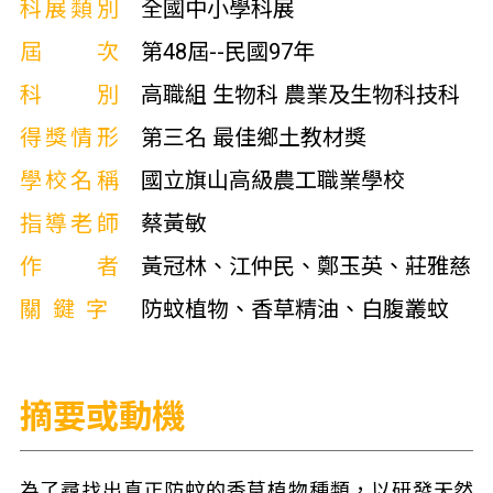
科展類別
全國中小學科展
屆次
第48屆--民國97年
科別
高職組 生物科 農業及生物科技科
得獎情形
第三名 最佳鄉土教材獎
學校名稱
國立旗山高級農工職業學校
指導老師
蔡黃敏
作者
黃冠林、江仲民、鄭玉英、莊雅慈
關鍵字
防蚊植物、香草精油、白腹叢蚊
摘要或動機
為了尋找出真正防蚊的香草植物種類，以研發天然