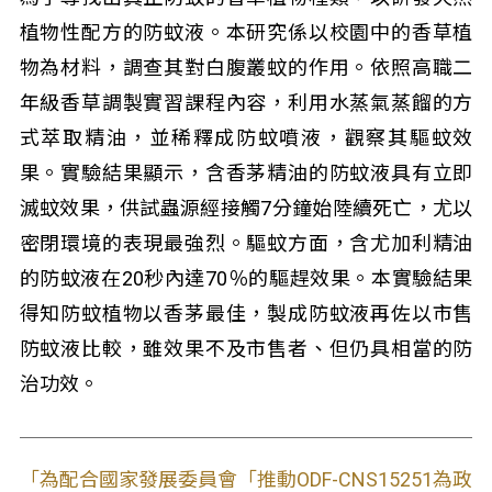
植物性配方的防蚊液。本研究係以校園中的香草植
物為材料，調查其對白腹叢蚊的作用。依照高職二
年級香草調製實習課程內容，利用水蒸氣蒸餾的方
式萃取精油，並稀釋成防蚊噴液，觀察其驅蚊效
果。實驗結果顯示，含香茅精油的防蚊液具有立即
滅蚊效果，供試蟲源經接觸7分鐘始陸續死亡，尤以
密閉環境的表現最強烈。驅蚊方面，含尤加利精油
的防蚊液在20秒內達70％的驅趕效果。本實驗結果
得知防蚊植物以香茅最佳，製成防蚊液再佐以市售
防蚊液比較，雖效果不及市售者、但仍具相當的防
治功效。
「為配合國家發展委員會「推動ODF-CNS15251為政