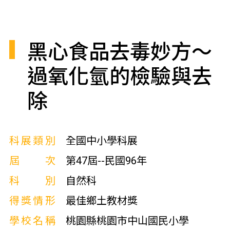
黑心食品去毒妙方～
過氧化氫的檢驗與去
除
科展類別
全國中小學科展
屆次
第47屆--民國96年
科別
自然科
得獎情形
最佳鄉土教材獎
學校名稱
桃園縣桃園市中山國民小學