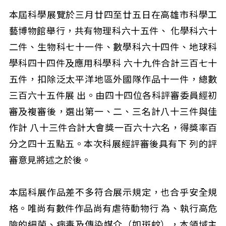
本屆科學展覽於三月廿四至廿五日在高雄市科學工
藝博物館舉行，共有物理科六十五件、 化學科六十
二件、生物科七十一件、數學科六十四件、地球科
學科四十四件及應用科學科 六十九件合計三百七十
五件，扣除泛太平洋地區外國隊作品十一件，總數
三百六十五件展 出。由四十四位各科評審委員經初
審及複審後，選出第一、二、三名計八十三件與佳
作計 八十三件合計大會獎一百六十六名，得獎率百
分之四十五點五。本次科展經評審後具有下 列的評
審意見將述之於後。
本屆科展作品差不多符合展示規定，也合乎安全規
格。唯尚有數件作品尚有虐待動物行 為、執行高危
險的細菌、病毒及傳染媒介（如斑蚊），本領域主