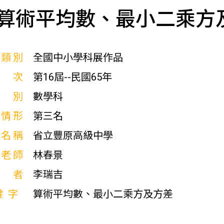
算術平均數、最小二乘方
展類別
全國中小學科展作品
屆次
第16屆--民國65年
科別
數學科
獎情形
第三名
校名稱
省立豐原高級中學
導老師
林春景
作者
李瑞吉
鍵字
算術平均數、最小二乘方及方差