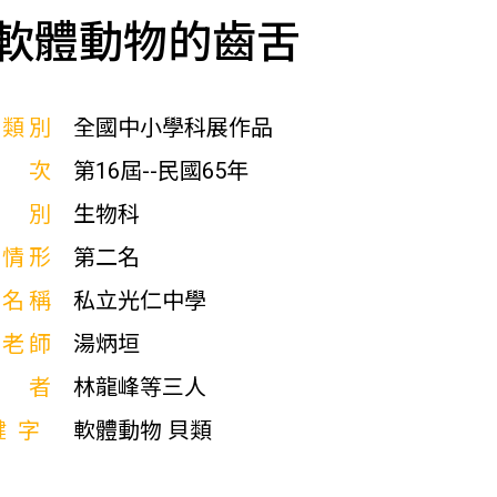
軟體動物的齒舌
展類別
全國中小學科展作品
屆次
第16屆--民國65年
科別
生物科
獎情形
第二名
校名稱
私立光仁中學
導老師
湯炳垣
作者
林龍峰等三人
鍵字
軟體動物 貝類