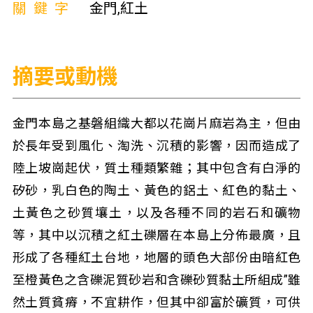
關鍵字
金門,紅土
摘要或動機
金門本島之基磐組織大都以花崗片麻岩為主，但由
於長年受到風化、淘洗、沉積的影響，因而造成了
陸上坡崗起伏，質土種類繁雜；其中包含有白淨的
矽砂，乳白色的陶土、黃色的鋁土、紅色的黏土、
土黃色之砂質壤土，以及各種不同的岩石和礦物
等，其中以沉積之紅土礫層在本島上分佈最廣，且
形成了各種紅土台地，地層的頭色大部份由暗紅色
至橙黃色之含礫泥質砂岩和含礫砂質黏土所組成”雖
然土質貧瘠，不宜耕作，但其中卻富於礦質，可供