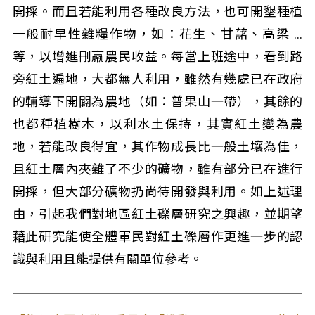
開採。而且若能利用各種改良方法，也可開墾種植
一般耐早性雜糧作物，如：花生、甘藷、高梁 …
等，以增進刪羸農民收益。每當上班途中，看到路
旁紅土遍地，大都無人利用，雖然有幾處已在政府
的輔導下開闢為農地（如：普果山一帶），其餘的
也都種植樹木，以利水土保持，其實紅土變為農
地，若能改良得宜，其作物成長比一般土壤為佳，
且紅土層內夾雜了不少的礦物，雖有部分已在進行
開採，但大部分礦物扔尚待開發與利用。如上述理
由，引起我們對地區紅土礫層研究之興趣，並期望
藉此研究能使全體軍民對紅土礫層作更進一步的認
識與利用且能提供有關單位參考。