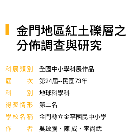
金門地區紅土礫層之
分佈調查與研究
科展類別
全國中小學科展作品
屆次
第24屆--民國73年
科別
地球科學科
得獎情形
第二名
學校名稱
金門縣立金寧國民中小學
作者
吳啟騰、陳 成、李尚武