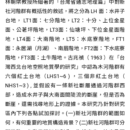
林朝棨教授所細著的「台灣省通志地理篇」中對新
社河階群有概括性的敘述，將之分為 LH 面：水井子
台地， LT1面：七分階地，LT2：十分、上位金星
面、公荖坪階地，LT3面：仙塘坪、下位金星面階
地，LT4面：大南階地，LT5：水底寮階地，FT1
面：永居湖（月湖）、南眉階地，FT2面：下水底寮
階地，FT3面：土牛階地。古兆禎（ 1963 ）在「台
灣西北台地空照地質學的研究」中認為木河階群有
六個紅土台地（LHS1~6 ) ，三個非紅土台地（
NHS1~3 ) , 並假設有一條新社斷層通過河階群西
部，造成水井子與大南面間陡流的斷崖，但是否為
斷崖，還需找尋地形上的證據。本研究乃針對研究
區內下列各點試加探討。(一)新社河階群的範圍如
何，有何重要的地質構造背景？(二)新社河階群可分