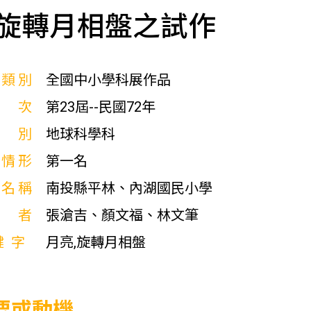
旋轉月相盤之試作
展類別
全國中小學科展作品
屆次
第23屆--民國72年
科別
地球科學科
獎情形
第一名
校名稱
南投縣平林、內湖國民小學
作者
張滄吉、顏文福、林文筆
鍵字
月亮,旋轉月相盤
要或動機