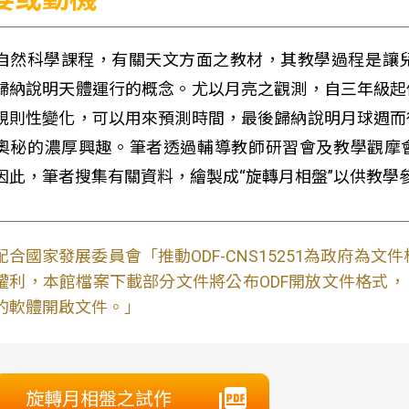
自然科學課程，有關天文方面之教材，其教學過程是讓
歸納說明天體運行的概念。尤以月亮之觀測，自三年級起
規則性變化，可以用來預測時間，最後歸納說明月球週而
奧秘的濃厚興趣。筆者透過輔導教師研習會及教學觀摩會
因此，筆者搜集有關資料，繪製成“旋轉月相盤”以供教學
配合國家發展委員會「推動ODF-CNS15251為政府為
權利，本館檔案下載部分文件將公布ODF開放文件格式， 免費
的軟體開啟文件。」
旋轉月相盤之試作