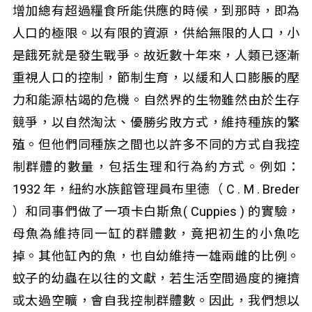
增加總有超過糧食所能供應的時候，到那時，即為
人口的極限。以有限的資源，供給無限的人口，小
是餓死就是發生戰爭。故近數十年來，人類已逐漸
重視人口的控制，節制生育，以緩和人口膨脹的壓
力和能源枯竭的危機。自然界的生物雖然由於生存
競爭，以自然淘汰、優勝劣敗方式，維持種族的繁
殖。但他們同種族之間也以許多不同的方式自我控
制群體的數量，包括生理和行為約方式。例如：
1932 年，紐約水族館管理員布里德（ C . M . Breder
）和同事們做了一項卡白斯魚( Cuppies ) 的實驗，
母魚為維持同一缸的群體數，竟把初生的小魚吃
掉。其他缸內的魚，也自幼維持一雄兩雌的比例。
蚊子的幼蟲在以往的文獻，若生活空間過度的擁擠
或太過空曠，會自我控制群體數。因此，我們想以