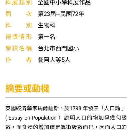
科展類別
全國中小學科展作品
屆次
第23屆--民國72年
科別
生物科
得獎情形
第一名
學校名稱
台北市西門國小
作者
翁阿大等5人
摘要或動機
英國縱濟學家馬爾薩斯，於1798 年發表「人口論 」
( Essay on Population ）說明人口的增加呈幾何級
數，而食物的增加僅是算術級數而巳，因而人口的