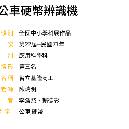
公車硬幣辨識機
展類別
全國中小學科展作品
屆次
第22屆--民國71年
科別
應用科學科
獎情形
第三名
校名稱
省立基隆商工
導老師
陳瑞明
作者
李詹然、賴德彰
鍵字
公車,硬幣