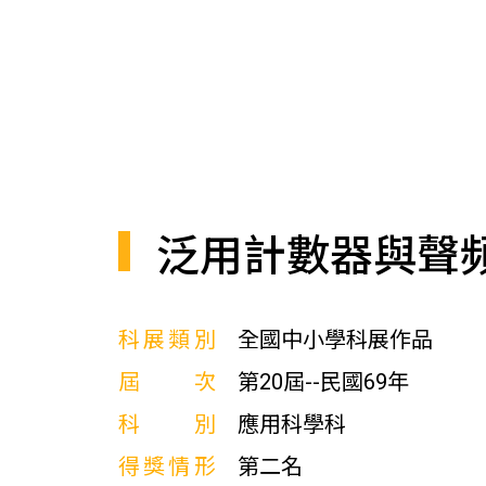
泛用計數器與聲
科展類別
全國中小學科展作品
屆次
第20屆--民國69年
科別
應用科學科
得獎情形
第二名