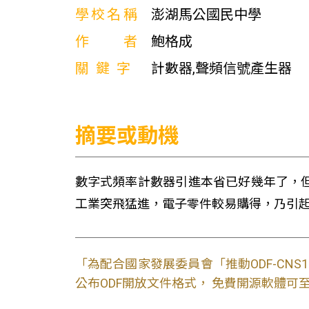
學校名稱
澎湖馬公國民中學
作者
鮑格成
關鍵字
計數器,聲頻信號產生器
摘要或動機
數字式頻率計數器引進本省已好幾年了，
工業突飛猛進，電子零件較易購得，乃引
「為配合國家發展委員會「推動ODF-CN
公布ODF開放文件格式， 免費開源軟體可至L