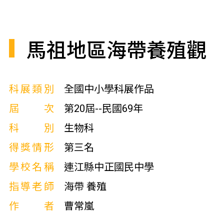
馬祖地區海帶養殖觀
科展類別
全國中小學科展作品
屆次
第20屆--民國69年
科別
生物科
得獎情形
第三名
學校名稱
連江縣中正國民中學
指導老師
海帶 養殖
作者
曹常嵐